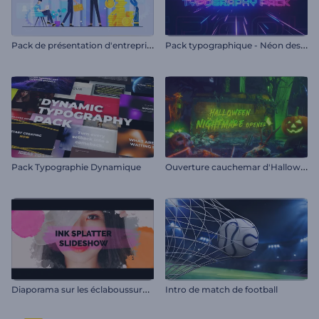
P
ack de présentation d'entreprise
P
ack typographique - Néon des années 80
O
uverture cauchemar d'Halloween
Pack Typographie Dynamique
D
iaporama sur les éclaboussures d'encre
Intro de match de football