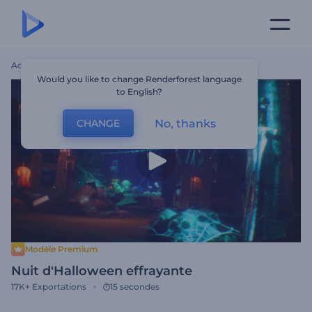
Accueil
Modèles
Nuit D'Halloween Effrayante
Would you like to change Renderforest language
to English?
No, thanks
CHANGE
Modèle Premium
Nuit d'Halloween effrayante
17K+
Exportations
15 secondes