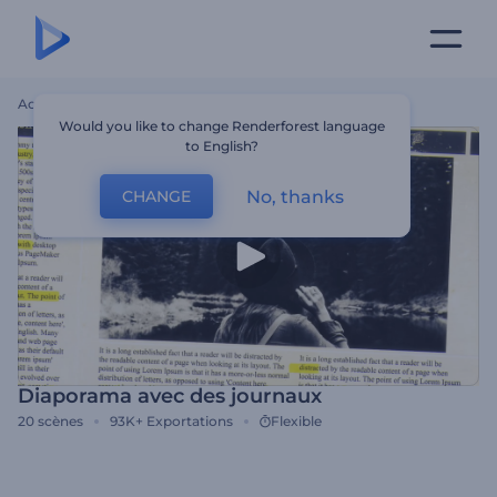
Accueil
Modèles
Diaporama Avec Des Journaux
Would you like to change Renderforest language
to English?
No, thanks
CHANGE
Diaporama avec des journaux
20
scènes
93K+
Exportations
Flexible