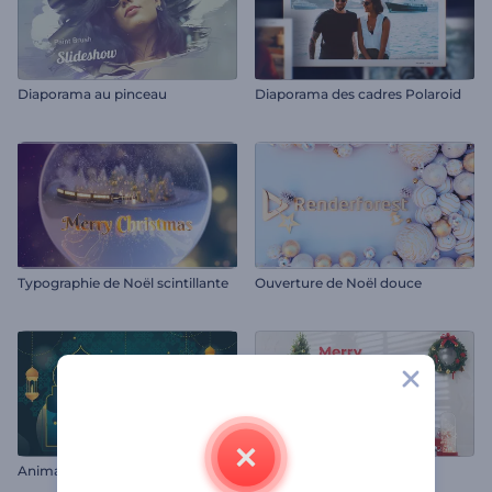
Diaporama au pinceau
Diaporama des cadres Polaroid
Typographie de Noël scintillante
Ouverture de Noël douce
Animations de Lailat al Miraj
Intro Arbre de Noël décoré