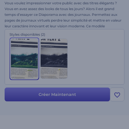
Vous voulez impressionner votre public avec des titres élégants ?
Vous en avez assez des looks de tous les jours? Alors il est grand
temps d’essayer ce Diaporama avec des journaux. Permettez aux
pages de journaux virtuels perdre leur simplicité et mettre en valeur
leur caractère innovant et leur vision moderne. Ce modèle
contemporain et accrocheur rendra votre animation aussi fluide
Styles disponibles
(2)
que vos plans. Ce projet est parfait pour les diaporamas élégants,
les événements spéciaux, les albums photos, les annonces
officielles, les présentations et bien davantage. Vous n'avez qu'à
télécharger vos images, modifier vos textes, ajouter de la musique
et obtenir un diaporama élégant en quelques minutes !
Créer Maintenant