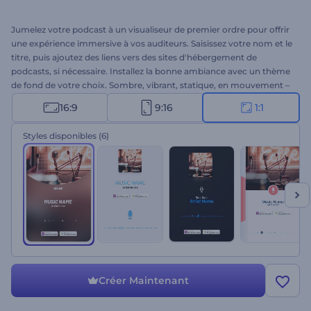
Jumelez votre podcast à un visualiseur de premier ordre pour offrir
une expérience immersive à vos auditeurs. Saisissez votre nom et le
titre, puis ajoutez des liens vers des sites d'hébergement de
podcasts, si nécessaire. Installez la bonne ambiance avec un thème
de fond de votre choix. Sombre, vibrant, statique, en mouvement –
le Visualiseur audio de podcast dispose de tout ce qu'il faut. Parfait
16:9
9:16
1:1
pour les podcasts et autres projets de voix off. Essayez-le donc dès
maintenant !
Styles disponibles
(6)
Créer Maintenant