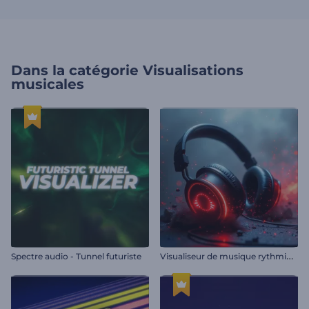
Dans la catégorie
Visualisations
musicales
V
isualiseur de musique rythmique casque
Spectre audio - Tunnel futuriste