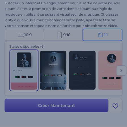
Suscitez un intérêt et un engouement pour la sortie de votre nouvel
album. Faites la promotion de votre dernier album ou single de
musique en utilisant ce puissant visualiseur de musique. Choisissez
le style que vous aimez, téléchargez votre piste, ajoutez le titre de
votre chanson et tapez le nom de l'artiste pour obtenir votre vidéo.
Amplifiez les rythmes de votre musique grâce à l'onde sonore
16:9
9:16
1:1
sensible. Essayez cette Promotion minimaliste d'album musical dès
aujourd'hui !
Styles disponibles
(6)
Créer Maintenant