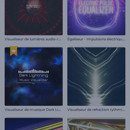
V
isualiseur de lumières audio-réactives
É
galiseur - Impulsions électriques
V
isualiseur de musique Dark Lightning
V
isualiseur de réfraction rythmique