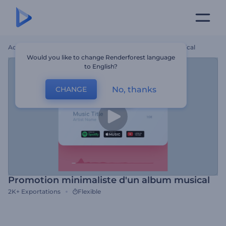
Accueil
Modèles
Promotion Minimaliste D'un Album Musical
Would you like to change Renderforest language
to English?
No, thanks
CHANGE
Promotion minimaliste d'un album musical
2K+
Exportations
Flexible