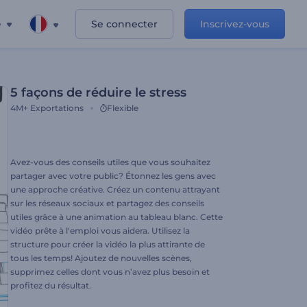
e
Se connecter
Inscrivez-vous
5 façons de réduire le stress
4M+
Exportations
Flexible
Avez-vous des conseils utiles que vous souhaitez
partager avec votre public? Étonnez les gens avec
une approche créative. Créez un contenu attrayant
sur les réseaux sociaux et partagez des conseils
utiles grâce à une animation au tableau blanc. Cette
vidéo prête à l'emploi vous aidera. Utilisez la
structure pour créer la vidéo la plus attirante de
tous les temps! Ajoutez de nouvelles scènes,
supprimez celles dont vous n’avez plus besoin et
profitez du résultat.