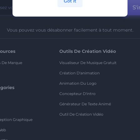
Got it
S'i
Vous pouvez vous désabonner facilement à tout moment.
ources
Outils De Création Vidéo
s De Marque
Visualiseur De Musique Gratuit
Création D'animation
Animation Du Logo
gories
Concepteur D'intro
o
Générateur De Texte Animé
Outil De Création Vidéo
eption Graphique
Web