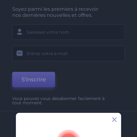
Soyez parmi les premiers à recevoir
nos dernières nouvelles et offres.
S'inscrire
Vous pouvez vous désabonner facilement à
tout moment.
Entreprise
A Propos De Nous