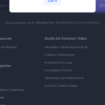
Got it
S'i
Vous pouvez vous désabonner facilement à tout moment.
ources
Outils De Création Vidéo
s De Marque
Visualiseur De Musique Gratuit
Création D'animation
Animation Du Logo
gories
Concepteur D'intro
o
Générateur De Texte Animé
Outil De Création Vidéo
eption Graphique
Web