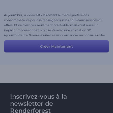
Aujourd'hui, la vidéo est clairement le média préféré des
consommateurs pour se renseigner sur les nouveaux services ou
offres. Et ce n’est pas seulement préférable, mais c’est aussi un
impact. Impressionnez vos clients avec une animation 3D
époustouflante! Si vous souhaitez leur demander un conseil ou des
conseils utiles, cette histoire toute faite est ce dont vous avez
besoin. Ajustez-le pour créer votre propre vidéo utile et regardez le
Créer Maintenant
boom de l'engagement de votre page!
Inscrivez-vous à la
newsletter de
Renderforest