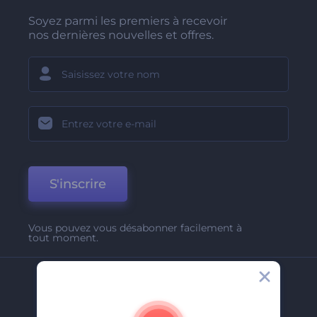
Soyez parmi les premiers à recevoir
nos dernières nouvelles et offres.
S'inscrire
Vous pouvez vous désabonner facilement à
tout moment.
Entreprise
A Propos De Nous