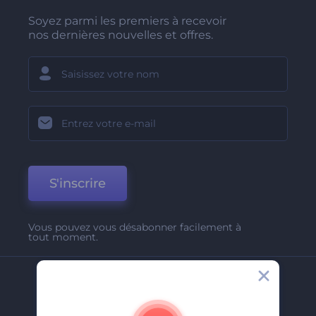
Soyez parmi les premiers à recevoir
nos dernières nouvelles et offres.
S'inscrire
Vous pouvez vous désabonner facilement à
tout moment.
Entreprise
A Propos De Nous