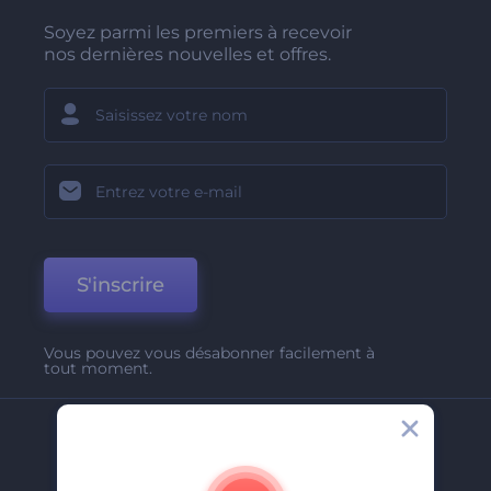
Soyez parmi les premiers à recevoir
nos dernières nouvelles et offres.
S'inscrire
Vous pouvez vous désabonner facilement à
tout moment.
Entreprise
A Propos De Nous