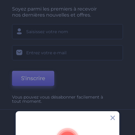
Soyez parmi les premiers à recevoir
nos dernières nouvelles et offres.
S'inscrire
Vous pouvez vous désabonner facilement à
tout moment.
Entreprise
A Propos De Nous