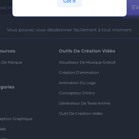
Got it
S'i
Vous pouvez vous désabonner facilement à tout moment.
ources
Outils De Création Vidéo
s De Marque
Visualiseur De Musique Gratuit
Création D'animation
Animation Du Logo
gories
Concepteur D'intro
o
Générateur De Texte Animé
Outil De Création Vidéo
eption Graphique
Web