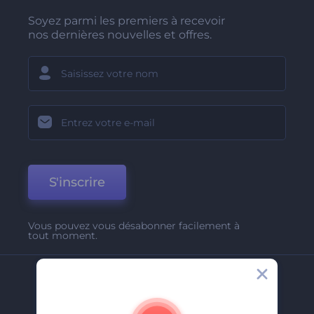
Soyez parmi les premiers à recevoir
nos dernières nouvelles et offres.
S'inscrire
Vous pouvez vous désabonner facilement à
tout moment.
Entreprise
A Propos De Nous