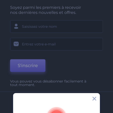
Soyez parmi les premiers à recevoir
nos dernières nouvelles et offres.
S'inscrire
Vous pouvez vous désabonner facilement à
tout moment.
Entreprise
A Propos De Nous