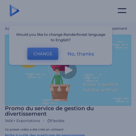
Accueil
Modèles
Promo Du Service De Gestion Du Divertissement
Would you like to change Renderforest language
to English?
No, thanks
CHANGE
Promo du service de gestion du
divertissement
146K+
Exportations
Flexible
Ce preset vidéo a été créé en utilisant
Boîte à outils des aventures de personnages