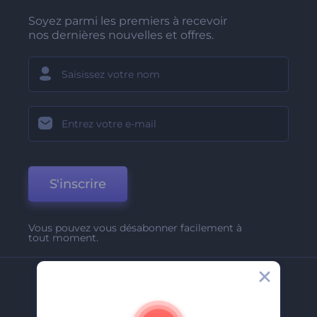
Soyez parmi les premiers à recevoir
nos dernières nouvelles et offres.
S'inscrire
Vous pouvez vous désabonner facilement à
tout moment.
Entreprise
A Propos De Nous