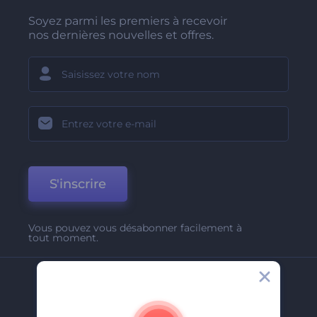
Soyez parmi les premiers à recevoir
nos dernières nouvelles et offres.
S'inscrire
Vous pouvez vous désabonner facilement à
tout moment.
Entreprise
A Propos De Nous