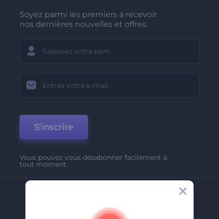
Soyez parmi les premiers à recevoir
nos dernières nouvelles et offres.
S'inscrire
Vous pouvez vous désabonner facilement à
tout moment.
Entreprise
A Propos De Nous