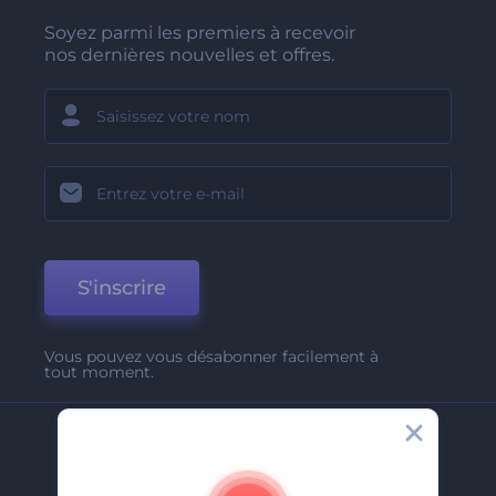
Soyez parmi les premiers à recevoir
nos dernières nouvelles et offres.
S'inscrire
Vous pouvez vous désabonner facilement à
tout moment.
Entreprise
A Propos De Nous