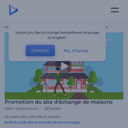
Accueil
Modèles
Promotion Du Site D'échange De Maisons
Would you like to change Renderforest language
to English?
No, thanks
CHANGE
Promotion du site d'échange de maisons
146K+
Exportations
Flexible
Ce preset vidéo a été créé en utilisant
Boîte à outils des aventures de personnages