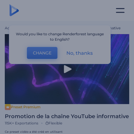
Accueil
Modèles
Promotion De La Chaîne YouTube Informative
Would you like to change Renderforest language
to English?
No, thanks
CHANGE
Preset Premium
Promotion de la chaîne YouTube informative
115K+
Exportations
Flexible
Ce preset vidéo a été créé en utilisant