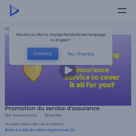
Accueil
Modèles
Promotion Du Service D'assurance
Would you like to change Renderforest language
to English?
No, thanks
CHANGE
Promotion du service d'assurance
6M+
Exportations
Flexible
Ce preset vidéo a été créé en utilisant
Boîte à outils de vidéos explicatives 3D