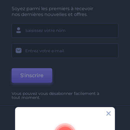
Soyez parmi les premiers à recevoir
nos dernières nouvelles et offres.
S'inscrire
Vous pouvez vous désabonner facilement à
tout moment.
Entreprise
A Propos De Nous