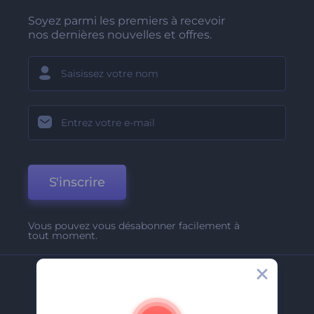
Soyez parmi les premiers à recevoir
nos dernières nouvelles et offres.
S'inscrire
Vous pouvez vous désabonner facilement à
tout moment.
Entreprise
A Propos De Nous