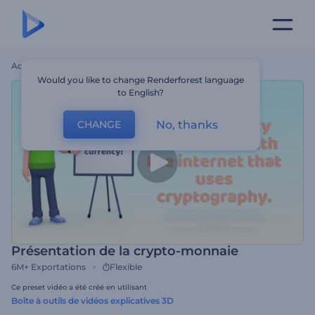
Accueil
Modèles
Présentation De La Crypto-Monnaie
Would you like to change Renderforest language
to English?
No, thanks
CHANGE
Présentation de la crypto-monnaie
6M+
Exportations
Flexible
Ce preset vidéo a été créé en utilisant
Boîte à outils de vidéos explicatives 3D