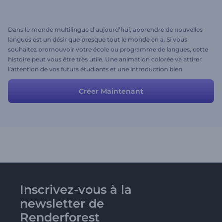
Dans le monde multilingue d’aujourd’hui, apprendre de nouvelles
langues est un désir que presque tout le monde en a. Si vous
souhaitez promouvoir votre école ou programme de langues, cette
histoire peut vous être très utile. Une animation colorée va attirer
l’attention de vos futurs étudiants et une introduction bien
formulée suscitera un intérêt accru pour votre école ou cours.
Prenez l’histoire telle quelle est ou modifiez un peu le scénario et les
Créer Maintenant
scènes et vous obtiendrez votre charmante vidéo promotionnelle
avec un minimum d’efforts!
Inscrivez-vous à la
newsletter de
Renderforest