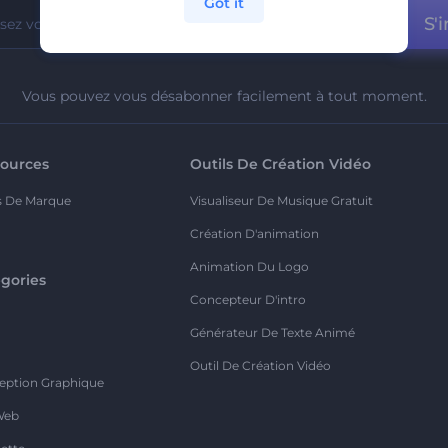
Got it
S'i
Vous pouvez vous désabonner facilement à tout moment.
ources
Outils De Création Vidéo
s De Marque
Visualiseur De Musique Gratuit
Création D'animation
Animation Du Logo
gories
Concepteur D'intro
o
Générateur De Texte Animé
Outil De Création Vidéo
eption Graphique
Web