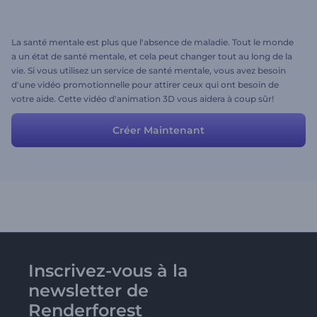
La santé mentale est plus que l'absence de maladie. Tout le monde
a un état de santé mentale, et cela peut changer tout au long de la
vie. Si vous utilisez un service de santé mentale, vous avez besoin
d'une vidéo promotionnelle pour attirer ceux qui ont besoin de
votre aide. Cette vidéo d'animation 3D vous aidera à coup sûr!
Ajoutez ou modifiez des informations personnelles et téléchargez la
vidéo promotionnelle la plus attrayante de tous les temps!
Créer Maintenant
Inscrivez-vous à la
newsletter de
Renderforest