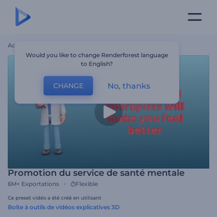
Accueil
Modèles
Promotion Du Service De Santé Mentale
Would you like to change Renderforest language
to English?
No, thanks
CHANGE
Promotion du service de santé mentale
6M+
Exportations
Flexible
Ce preset vidéo a été créé en utilisant
Boîte à outils de vidéos explicatives 3D