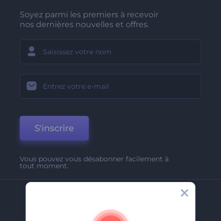
Soyez parmi les premiers à recevoir
nos dernières nouvelles et offres.
S'inscrire
Vous pouvez vous désabonner facilement à
tout moment.
Entreprise
A Propos De Nous