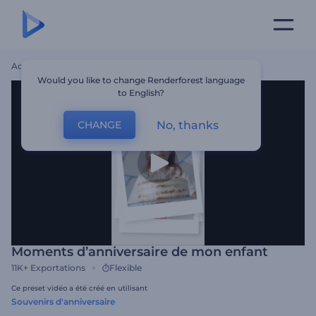
Accueil
Modèles
Moments D’anniversaire De Mon Enfant
Would you like to change Renderforest language
to English?
No, thanks
CHANGE
Moments d’anniversaire de mon enfant
11K+
Exportations
Flexible
Ce preset vidéo a été créé en utilisant
Souvenirs d'anniversaire