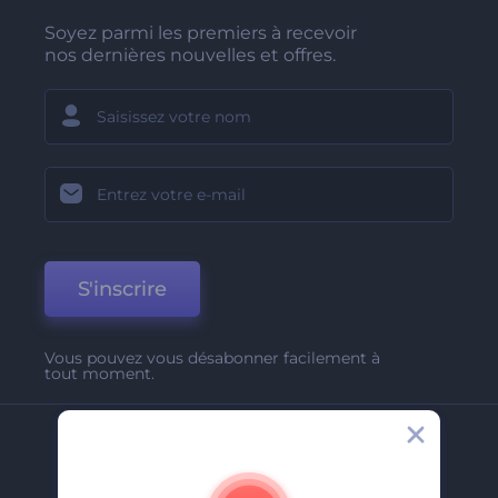
Soyez parmi les premiers à recevoir
nos dernières nouvelles et offres.
S'inscrire
Vous pouvez vous désabonner facilement à
tout moment.
Entreprise
A Propos De Nous