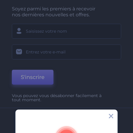
Soyez parmi les premiers à recevoir
nos dernières nouvelles et offres.
S'inscrire
Vous pouvez vous désabonner facilement à
tout moment.
Entreprise
A Propos De Nous