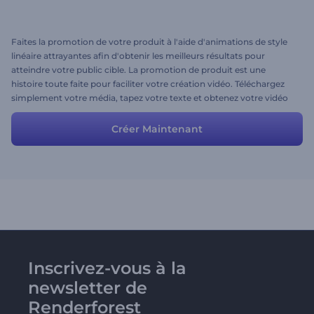
Faites la promotion de votre produit à l'aide d'animations de style
linéaire attrayantes afin d'obtenir les meilleurs résultats pour
atteindre votre public cible. La promotion de produit est une
histoire toute faite pour faciliter votre création vidéo. Téléchargez
simplement votre média, tapez votre texte et obtenez votre vidéo
en quelques minutes! Vous êtes libre d'ajouter ou de supprimer des
scènes ou de modifier ce préréglage pour obtenir le résultat
Créer Maintenant
souhaité.
Inscrivez-vous à la
newsletter de
Renderforest