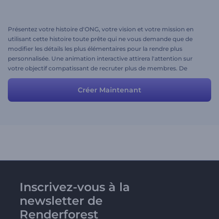
Présentez votre histoire d'ONG, votre vision et votre mission en
utilisant cette histoire toute prête qui ne vous demande que de
modifier les détails les plus élémentaires pour la rendre plus
personnalisée. Une animation interactive attirera l'attention sur
votre objectif compatissant de recruter plus de membres. De
même, vous pouvez utiliser cette histoire pour des opportunités de
collecte de fonds. Modifiez l’histoire en ajoutant ou supprimant des
Créer Maintenant
scènes et votre vidéo est prête avec un minimum d’efforts, mais
avec un excellent contenu.
Inscrivez-vous à la
newsletter de
Renderforest