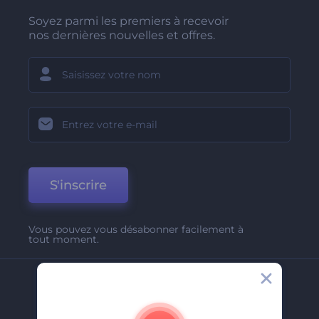
Soyez parmi les premiers à recevoir
nos dernières nouvelles et offres.
S'inscrire
Vous pouvez vous désabonner facilement à
tout moment.
Entreprise
A Propos De Nous