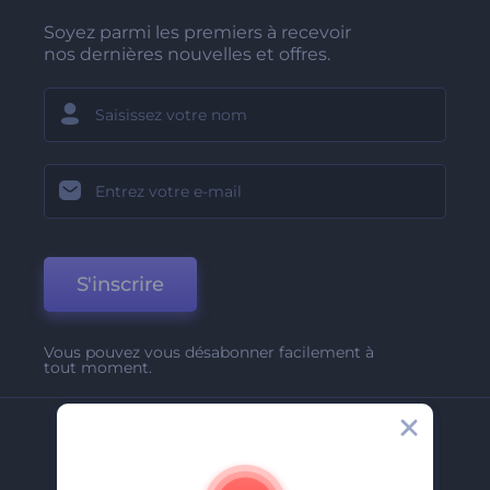
Soyez parmi les premiers à recevoir
nos dernières nouvelles et offres.
S'inscrire
Vous pouvez vous désabonner facilement à
tout moment.
Entreprise
A Propos De Nous