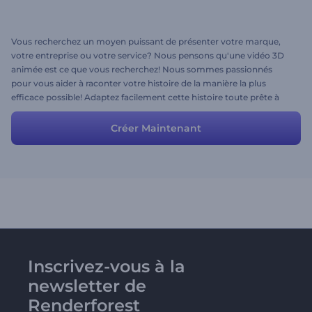
Vous recherchez un moyen puissant de présenter votre marque,
votre entreprise ou votre service? Nous pensons qu'une vidéo 3D
animée est ce que vous recherchez! Nous sommes passionnés
pour vous aider à raconter votre histoire de la manière la plus
efficace possible! Adaptez facilement cette histoire toute prête à
vos besoins en modifiant les scènes, les textes et le style. Choisissez
la piste musicale et créez votre vidéo en quelques minutes. Vous
Créer Maintenant
pouvez également ajouter votre voix off. C'est si simple!
Inscrivez-vous à la
newsletter de
Renderforest