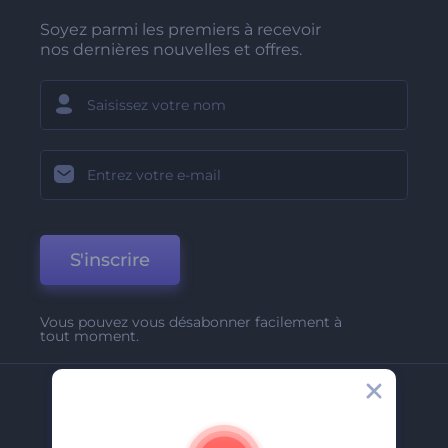
Soyez parmi les premiers à recevoir
nos dernières nouvelles et offres.
S'inscrire
Vous pouvez vous désabonner facilement à
tout moment.
Entreprise
A Propos De Nous