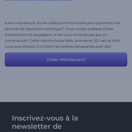
Avez-vous besoin d’une vidéo promotionnelle pour présenter vos
services de réparation technique? Vous voulez quelque chose
d'intéressant et engageant, mais vous ne savez pas par où
commencer? Cette histoire toute faite, animée en 3D, est ce dont
vous avez besoin. Il contient les scènes nécessaires avec des
personnages attrayants pour vous aider à accélérer votre processus
de création vidéo et à obtenir facilement le résultat souhaité. Vous
Créer Maintenant
êtes libre d'ajouter ou de supprimer toute scène pour laquelle vous
souhaitez faire correspondre vos idées et vos services.
Inscrivez-vous à la
newsletter de