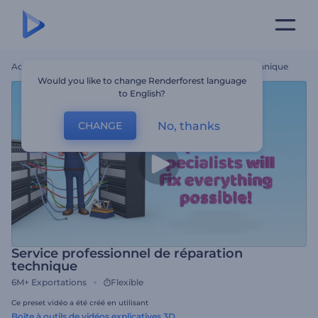
Accueil
Modèles
Service Professionnel De Réparation Technique
Would you like to change Renderforest language
to English?
No, thanks
CHANGE
Service professionnel de réparation
technique
6M+
Exportations
Flexible
Ce preset vidéo a été créé en utilisant
Boîte à outils de vidéos explicatives 3D