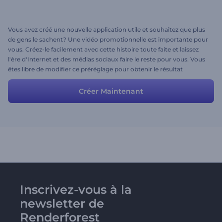
Vous avez créé une nouvelle application utile et souhaitez que plus
de gens le sachent? Une vidéo promotionnelle est importante pour
vous. Créez-le facilement avec cette histoire toute faite et laissez
l'ère d'Internet et des médias sociaux faire le reste pour vous. Vous
êtes libre de modifier ce préréglage pour obtenir le résultat
souhaité. Modifiez les scènes, tapez votre texte, téléchargez votre
média, définissez les couleurs et les styles, et c'est tout! C’est facile,
Créer Maintenant
n'est ce pas?
Inscrivez-vous à la
newsletter de
Renderforest