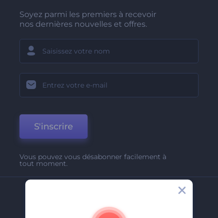
Soyez parmi les premiers à recevoir
nos dernières nouvelles et offres.
S'inscrire
Vous pouvez vous désabonner facilement à
tout moment.
Entreprise
A Propos De Nous