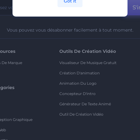
Got it
S'i
Vous pouvez vous désabonner facilement à tout moment.
ources
Outils De Création Vidéo
s De Marque
Visualiseur De Musique Gratuit
Création D'animation
Animation Du Logo
gories
Concepteur D'intro
o
Générateur De Texte Animé
Outil De Création Vidéo
eption Graphique
Web