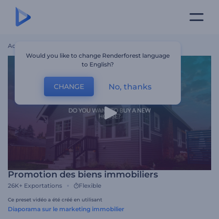
Accueil
Modèles
Promotion Des Biens Immobiliers
Would you like to change Renderforest language
to English?
No, thanks
CHANGE
Promotion des biens immobiliers
26K+
Exportations
Flexible
Ce preset vidéo a été créé en utilisant
Diaporama sur le marketing immobilier