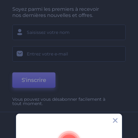
Soyez parmi les premiers à recevoir
nos dernières nouvelles et offres.
S'inscrire
Vous pouvez vous désabonner facilement à
tout moment.
Entreprise
A Propos De Nous