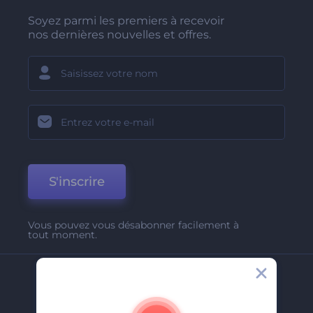
Soyez parmi les premiers à recevoir
nos dernières nouvelles et offres.
S'inscrire
Vous pouvez vous désabonner facilement à
tout moment.
Entreprise
A Propos De Nous