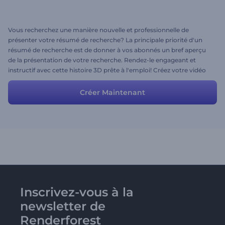
Vous recherchez une manière nouvelle et professionnelle de
présenter votre résumé de recherche? La principale priorité d'un
résumé de recherche est de donner à vos abonnés un bref aperçu
de la présentation de votre recherche. Rendez-le engageant et
instructif avec cette histoire 3D prête à l'emploi! Créez votre vidéo
immédiatement en ajustant les scènes et les styles. Ajoutez vos
fichiers multimédias et donnez une touche finale à votre vidéo en
Créer Maintenant
choisissant votre musique préférée dans notre grande bibliothèque
musicale.
Inscrivez-vous à la
newsletter de
Renderforest