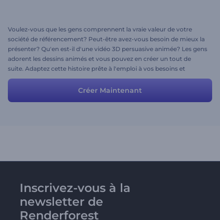
Voulez-vous que les gens comprennent la vraie valeur de votre
société de référencement? Peut-être avez-vous besoin de mieux la
présenter? Qu'en est-il d'une vidéo 3D persuasive animée? Les gens
adorent les dessins animés et vous pouvez en créer un tout de
suite. Adaptez cette histoire prête à l'emploi à vos besoins et
préparez votre vidéo en moins de 5 minutes. N’oubliez pas de
choisir un style et une piste musicale. Amusez-vous!
Créer Maintenant
Inscrivez-vous à la
newsletter de
Renderforest