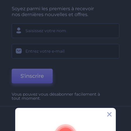
Soyez parmi les premiers à recevoir
nos dernières nouvelles et offres.
S'inscrire
Vous pouvez vous désabonner facilement à
tout moment.
Entreprise
A Propos De Nous