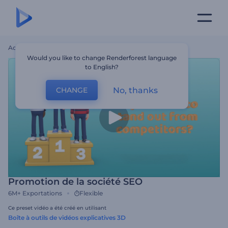
Accueil
Modèles
Promotion De La Société SEO
Would you like to change Renderforest language
to English?
No, thanks
CHANGE
Promotion de la société SEO
6M+
Exportations
Flexible
Ce preset vidéo a été créé en utilisant
Boîte à outils de vidéos explicatives 3D