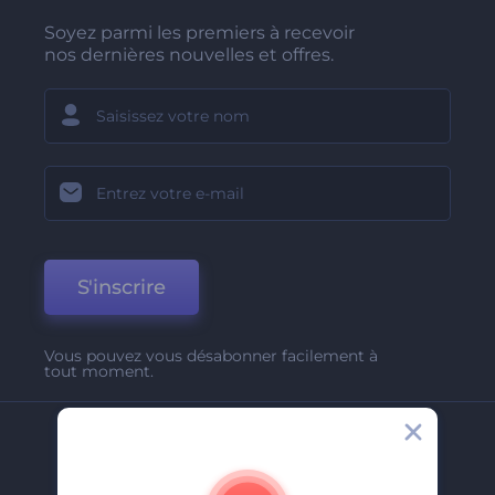
Soyez parmi les premiers à recevoir
nos dernières nouvelles et offres.
S'inscrire
Vous pouvez vous désabonner facilement à
tout moment.
Entreprise
A Propos De Nous