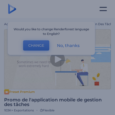
Accueil
Modèles
Promo De L'application Mobile De Gestion Des Tâche
Would you like to change Renderforest language
to English?
No, thanks
CHANGE
Preset Premium
Promo de l'application mobile de gestion
des tâches
103K+
Exportations
Flexible