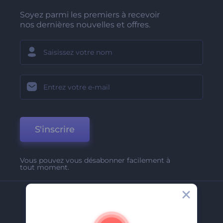
Soyez parmi les premiers à recevoir
nos dernières nouvelles et offres.
S'inscrire
Vous pouvez vous désabonner facilement à
tout moment.
Entreprise
A Propos De Nous