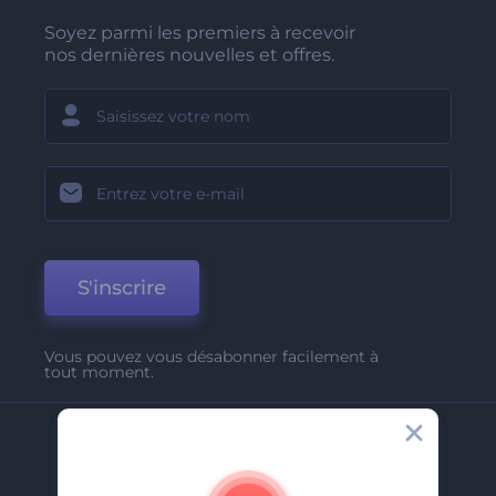
Soyez parmi les premiers à recevoir
nos dernières nouvelles et offres.
S'inscrire
Vous pouvez vous désabonner facilement à
tout moment.
Entreprise
A Propos De Nous