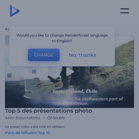
Accueil
Modèles
Top 5 Des Présentations Photo
Would you like to change Renderforest language
to English?
No, thanks
CHANGE
Top 5 des présentations photo
44K+
Exportations
Flexible
Ce preset vidéo a été créé en utilisant
Pack de diffusion Top 10