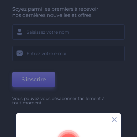
Soyez parmi les premiers à recevoir
nos dernières nouvelles et offres.
S'inscrire
Vous pouvez vous désabonner facilement à
tout moment.
Entreprise
A Propos De Nous