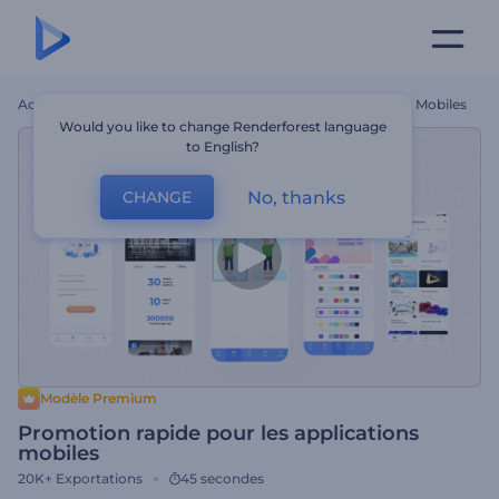
Accueil
Modèles
Promotion Rapide Pour Les Applications Mobiles
Would you like to change Renderforest language
to English?
No, thanks
CHANGE
Modèle Premium
Promotion rapide pour les applications
mobiles
20K+
Exportations
45 secondes