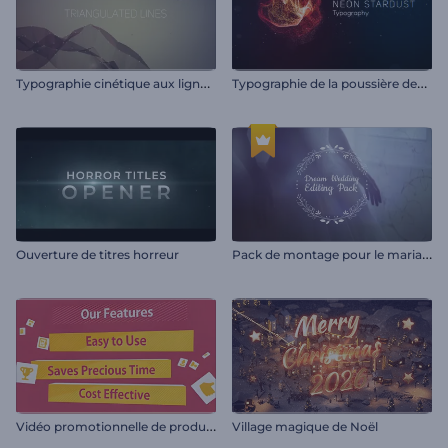
T
ypographie cinétique aux lignes triangulaires
T
ypographie de la poussière des étoiles de néon
P
ack de montage pour le mariage de rêve
Ouverture de titres horreur
V
idéo promotionnelle de produit ou de service
Village magique de Noël