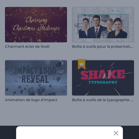
B
oîte à outils pour la présentation de l'entreprise
Charmant éclat de Noël
B
oîte à outils de la typographie mouvante
Animation de logo d'impact