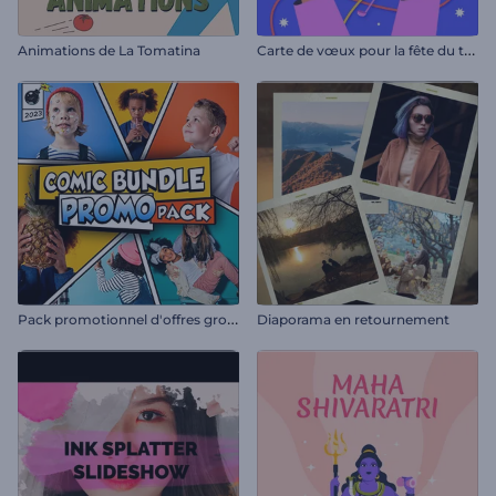
C
arte de vœux pour la fête du travail
Animations de La Tomatina
P
ack promotionnel d'offres groupées de bandes dessinées
Diaporama en retournement