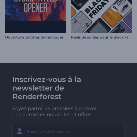
R
éels de soldes pour le Black Friday
Ouverture de titres dynamiques
Inscrivez-vous à la
newsletter de
Renderforest
Soyez parmi les premiers à recevoir
nos dernières nouvelles et offres.