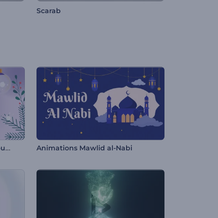
Scarab
Intro cozy de Réveillon du Nouvel An
Animations Mawlid al-Nabi