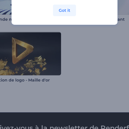
Got it
Un monde magique dans le style de Minecraft
Logo minimaliste tournant
on de logo - Maille d'or
rivez-vous à la newsletter de Renderf