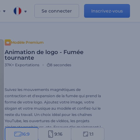
e
Se connecter
Inscrivez-vous
Modèle Premium
Animation de logo - Fumée
tournante
37K+
Exportations
8 secondes
Suivez les mouvements magnétiques de
contraction et d'expansion de la fumée qui prend la
forme de votre logo. Ajoutez votre image, votre
slogan et votre musique au modèle et confiez-lui le
reste du travail. Un choix idéal pour les chaînes
YouTube, les ouvertures de vidéos, les projets
cinématographiques, etc. Essayez dès maintenant !
16:9
9:16
1:1