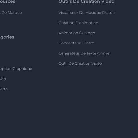
ources
Outils De Création Vidéo
s De Marque
Visualiseur De Musique Gratuit
Création D'animation
Animation Du Logo
gories
Concepteur D'intro
o
Générateur De Texte Animé
Outil De Création Vidéo
eption Graphique
Web
ette