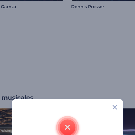
n Gamza
Dennis Prosser
s musicales