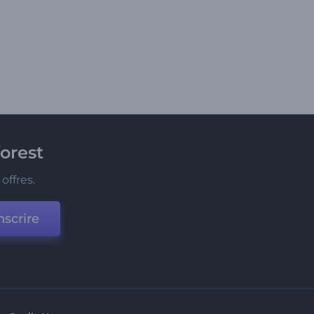
orest
offres.
nscrire