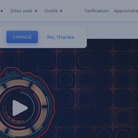
Sites web
Outils
Tarification
Apprendr
o Plat
No, thanks
CHANGE