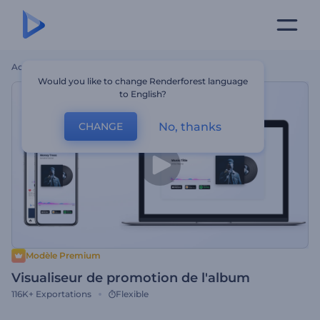
Accueil
Modèles
Visualiseur De Promotion De L'album
Would you like to change Renderforest language
to English?
No, thanks
CHANGE
Modèle Premium
Visualiseur de promotion de l'album
116K+
Exportations
Flexible