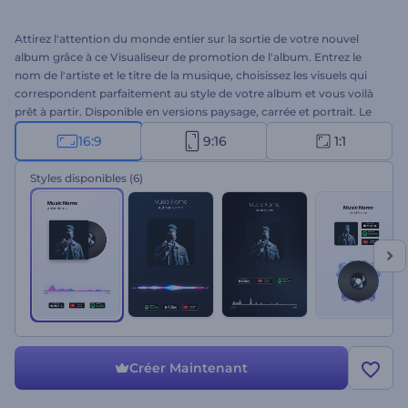
Attirez l'attention du monde entier sur la sortie de votre nouvel
album grâce à ce Visualiseur de promotion de l'album. Entrez le
nom de l'artiste et le titre de la musique, choisissez les visuels qui
correspondent parfaitement au style de votre album et vous voilà
prêt à partir. Disponible en versions paysage, carrée et portrait. Le
succès est peut-être plus proche que vous ne le pensez. Essayez
16:9
9:16
1:1
sans plus attendre !
Styles disponibles
(6)
Créer Maintenant