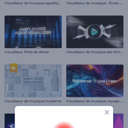
V
isualiseur de musique aquatique
V
isualiseur de musique - Écran LCD
V
isualiseur de musique par émission de particules
Visualiseur Piste de danse
V
isualiseur de musique voyage galactique
Visualiseur de musique moderne