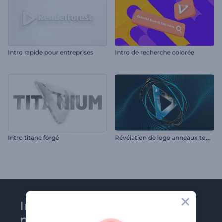
Intro rapide pour entreprises
Intro de recherche colorée
R
évélation de logo anneaux tournoyants
Intro titane forgé
Inscrivez-vous à la
newsletter de