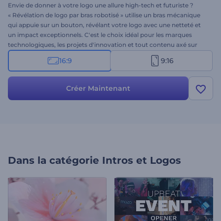
Envie de donner à votre logo une allure high-tech et futuriste ?
« Révélation de logo par bras robotisé » utilise un bras mécanique
qui appuie sur un bouton, révélant votre logo avec une netteté et
un impact exceptionnels. C'est le choix idéal pour les marques
technologiques, les projets d'innovation et tout contenu axé sur
l'ingénierie. La personnalisation est un jeu d'enfant : importez votre
16:9
9:16
logo, saisissez le nom et le slogan de votre entreprise, et ajoutez
une musique de fond. Créez dès maintenant et présentez votre
logo avec une touche de modernité !
Créer Maintenant
Dans la catégorie
Intros et Logos