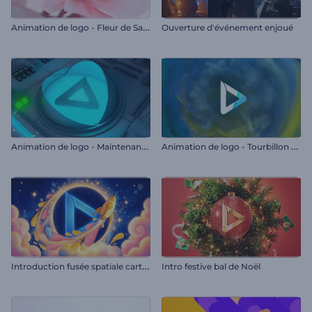
A
nimation de logo - Fleur de Sakura
Ouverture d'événement enjoué
A
nimation de logo - Maintenance technique
A
nimation de logo - Tourbillon de fumée
I
ntroduction fusée spatiale cartoon
Intro festive bal de Noël