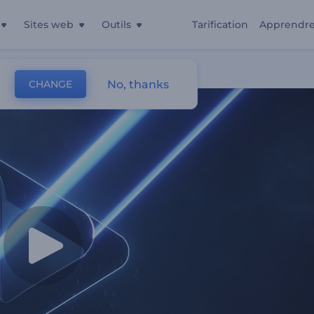
Sites web
Outils
Tarification
Apprendr
Au Néon
No, thanks
CHANGE