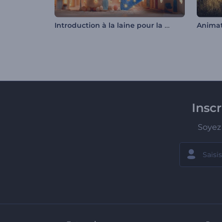
Introduction à la laine pour la veille de Noël
Insc
Soyez 