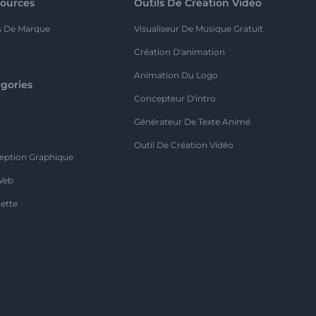
ources
Outils De Création Vidéo
s De Marque
Visualiseur De Musique Gratuit
Création D'animation
Animation Du Logo
gories
Concepteur D'intro
o
Générateur De Texte Animé
Outil De Création Vidéo
eption Graphique
Web
ette