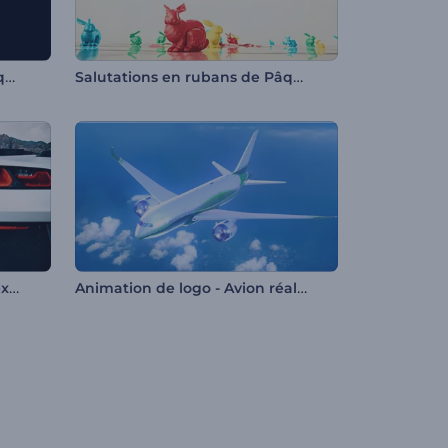
Animation de logo en mosaïque hexagonale
Salutations en rubans de Pâques 3D
Animation de logo - Course extrême de voiture
Animation de logo - Avion réaliste