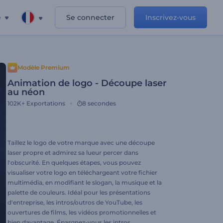
e
Se connecter
Inscrivez-vous
Modèle Premium
Animation de logo - Découpe laser
au néon
102K+
Exportations
8 secondes
Taillez le logo de votre marque avec une découpe
laser propre et admirez sa lueur percer dans
l'obscurité. En quelques étapes, vous pouvez
visualiser votre logo en téléchargeant votre fichier
multimédia, en modifiant le slogan, la musique et la
palette de couleurs. Idéal pour les présentations
d'entreprise, les intros/outros de YouTube, les
ouvertures de films, les vidéos promotionnelles et
bien davantage. Épargnez-vous les intros