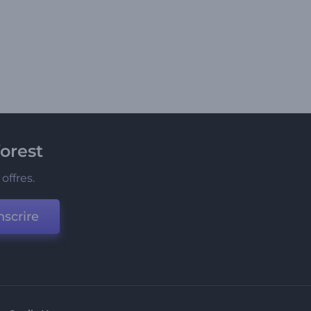
orest
offres.
nscrire