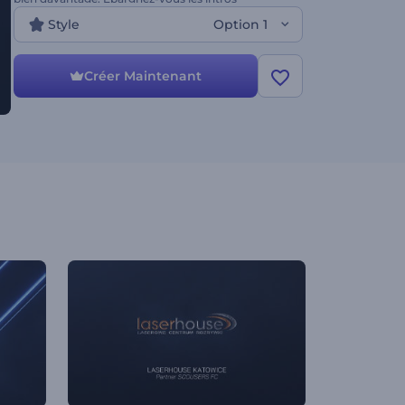
ennuyeuses et récupérez votre logo découpé au
Style
Option 1
laser de néon dès aujourd'hui !
Créer Maintenant