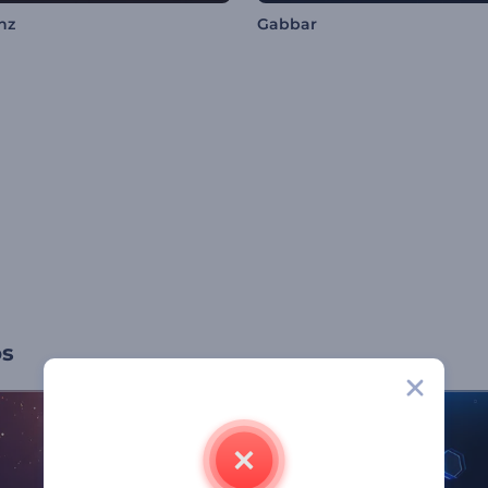
nz
Gabbar
os