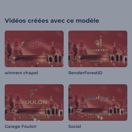
Vidéos créées avec ce modèle
winners chapel
RenderForestID
Garage Foulon
Social