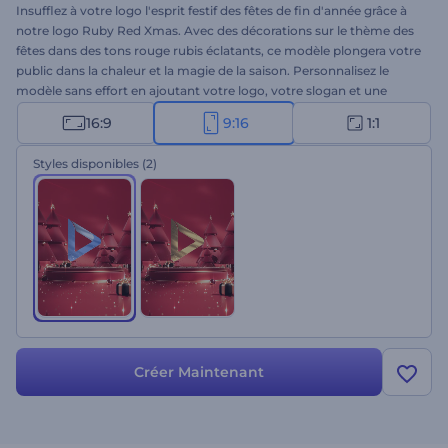
Insufflez à votre logo l'esprit festif des fêtes de fin d'année grâce à
notre logo Ruby Red Xmas. Avec des décorations sur le thème des
fêtes dans des tons rouge rubis éclatants, ce modèle plongera votre
public dans la chaleur et la magie de la saison. Personnalisez le
modèle sans effort en ajoutant votre logo, votre slogan et une
musique de fond entraînante issue de notre bibliothèque musicale.
16:9
9:16
1:1
Ce modèle est parfait pour les campagnes de marketing de
vacances, les promotions saisonnières, les vidéos d'accueil, etc.
Styles disponibles
(2)
Créez maintenant, et que la magie des fêtes commence !
Créer Maintenant